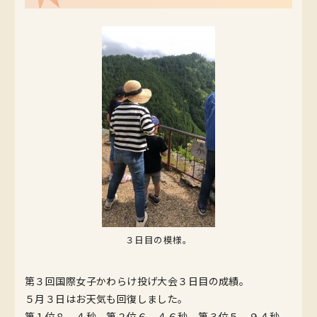
３日目の模様。
第３回国際女子かわらけ投げ大会３日目の成績。
５月３日はお天気も回復しました。
第１位８．４秒、第２位６．４６秒、第３位５．９４秒、