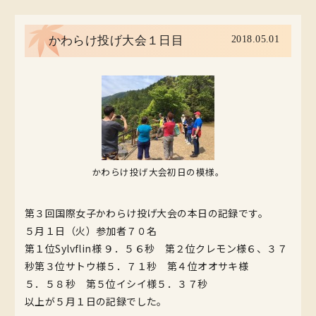
2018.05.01
かわらけ投げ大会１日目
かわらけ投げ大会初日の模様。
第３回国際女子かわらけ投げ大会の本日の記録です。
５月１日（火）参加者７０名
第１位Sylvflin様 ９．５６秒 第２位クレモン様６、３７
秒第３位サトウ様５．７１秒 第４位オオサキ様
５．５８秒 第５位イシイ様５．３７秒
以上が５月１日の記録でした。